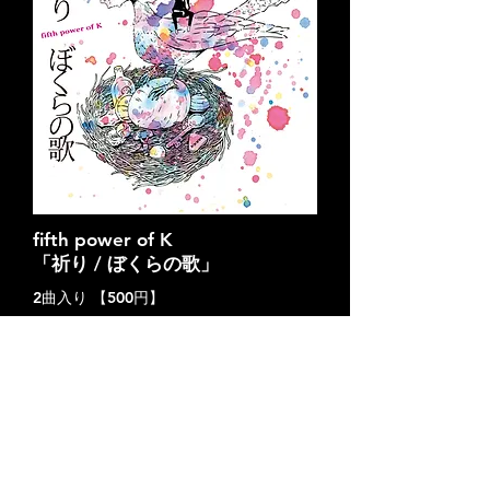
fifth power of K
​「祈り / ぼくらの歌」
2曲入り 【500円】
収録曲：
1. 祈り
2. ぼくらの歌
BUY NOW