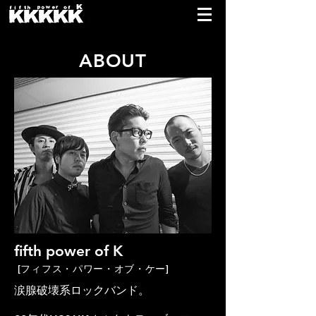
ABOUT
fifth power of K
[フィフス・パワー・オブ・ケー]
涙腺破壊系ロックバンド。